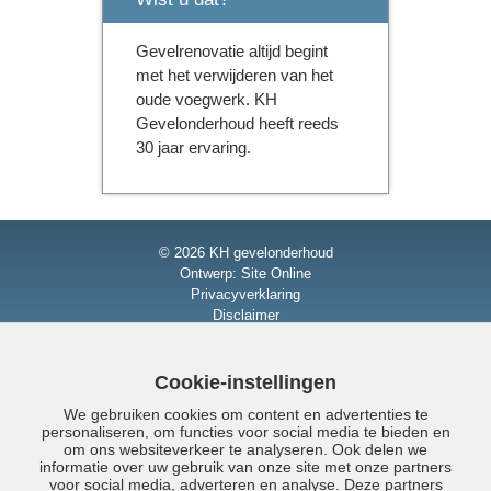
Gevelrenovatie altijd begint
met het verwijderen van het
oude voegwerk. KH
Gevelonderhoud heeft reeds
30 jaar ervaring.
© 2026 KH gevelonderhoud
Ontwerp:
Site Online
Privacyverklaring
Disclaimer
Sitemap
Contact
Buitengevel impregneren Groningen
Cookie-instellingen
We gebruiken cookies om content en advertenties te
personaliseren, om functies voor social media te bieden en
om ons websiteverkeer te analyseren. Ook delen we
informatie over uw gebruik van onze site met onze partners
voor social media, adverteren en analyse. Deze partners