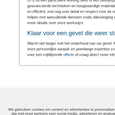
Of u nu een particuliere woning heeft of een bedrijf
geavanceerde technieken en hoogwaardige materiale
en efficiënt, met oog voor detail en respect voor d
helpen met aanvullende diensten zoals dakreiniging
meer details over onze werkwijze.
Klaar voor een gevel die weer st
Wacht niet langer met het onderhoud van uw gevel. K
onze persoonlijke aanpak en jarenlange expertise z
voor een vrijblijvende
offerte
of vraag direct meer inf
© 2026 KH gevelonderhoud
We gebruiken cookies om content en advertenties te personaliser
Ontwerp:
Site Online
site met onze partners voor social media, adverteren en analy