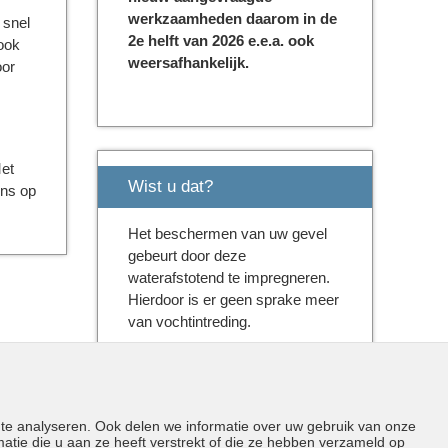
werkzaamheden daarom in de
 snel
2e helft van 2026 e.e.a. ook
 ook
weersafhankelijk.
oor
Met
Wist u dat?
ons op
Het beschermen van uw gevel
gebeurt door deze
waterafstotend te impregneren.
Hierdoor is er geen sprake meer
van vochtintreding.
Uithuizerweg 19
 te analyseren. Ook delen we informatie over uw gebruik van onze
9982 ND Uithuizermeeden
tie die u aan ze heeft verstrekt of die ze hebben verzameld op