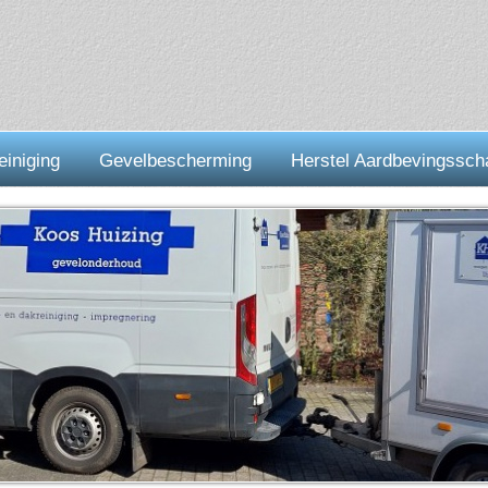
einiging
Gevelbescherming
Herstel Aardbevingssch