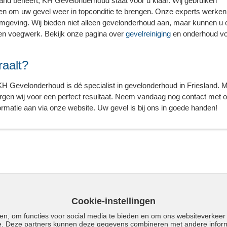
spand beheert, KH Gevelonderhoud staat voor u klaar. Wij gebruiken
n om uw gevel weer in topconditie te brengen. Onze experts werken
e omgeving. Wij bieden niet alleen gevelonderhoud aan, maar kunnen u
 en voegwerk. Bekijk onze pagina over
gevelreiniging
en onderhoud v
raalt?
H Gevelonderhoud is dé specialist in gevelonderhoud in Friesland. 
orgen wij voor een perfect resultaat. Neem vandaag nog contact met 
ormatie aan via onze website. Uw gevel is bij ons in goede handen!
Cookie-instellingen
en, om functies voor social media te bieden en om ons websiteverkeer
se. Deze partners kunnen deze gegevens combineren met andere informa